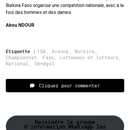
Burkina Faso organise une compétition nationale, avec à la
fois des hommes et des dames.
Abou NDOUR
Etiquette :
150
,
Avance
,
Burkina
,
Championnat
,
Faso
,
Lutteuses et lutteurs
,
National
,
Sénégal
Cliquez pour commenter
Rejoindre le groupe
d'information WhatsApp les