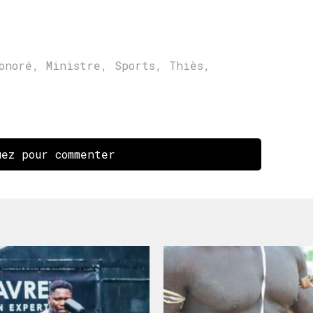
onoré
,
Ministre
,
Sports
,
Thiès
,
ez pour commenter
r