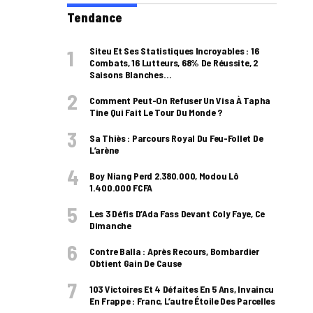
Tendance
Siteu Et Ses Statistiques Incroyables : 16
Combats, 16 Lutteurs, 68% De Réussite, 2
Saisons Blanches…
Comment Peut-On Refuser Un Visa À Tapha
Tine Qui Fait Le Tour Du Monde ?
Sa Thiès : Parcours Royal Du Feu-Follet De
L’arène
Boy Niang Perd 2.380.000, Modou Lô
1.400.000 FCFA
Les 3 Défis D’Ada Fass Devant Coly Faye, Ce
Dimanche
Contre Balla : Après Recours, Bombardier
Obtient Gain De Cause
103 Victoires Et 4 Défaites En 5 Ans, Invaincu
En Frappe : Franc, L’autre Étoile Des Parcelles