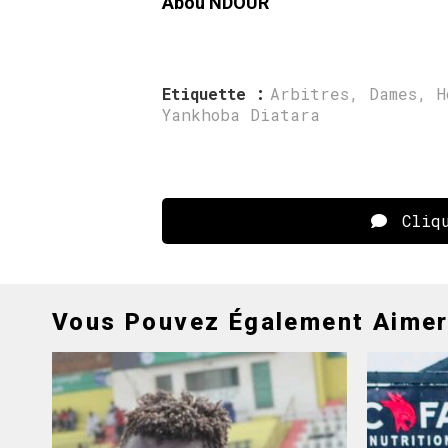
Abou NDOUR
Etiquette :
Arbitres
,
Dames
,
H
Yankhoba Diatara
Cliqu
Vous Pouvez Également Aime