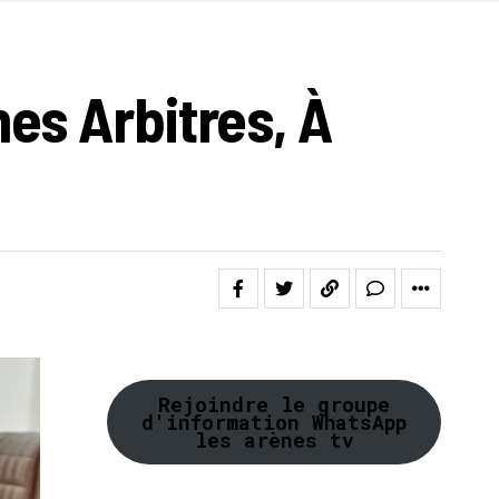
es Arbitres, À
Rejoindre le groupe
d'information WhatsApp
les arènes tv