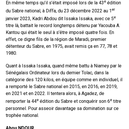
e
En même temps qu’il s’était imposé lors de la 43
édition
er
du Sabre national, à Diffa, du 23 décembre 2022 au 1
e
janvier 2023, Kadri Abdou dit Issaka Issaka, avec ce 5
titre là, battait le record longtemps détenu par Yacouba A.
Kantou qui était le seul à s’être imposé quatre fois. En
effet, ce digne fils de la région de Maradi, premier
détenteur du Sabre, en 1975, avait remis ça en 77, 78 et
1980.
Quant à Issaka Issaka, quand même battu à Niamey par le
Sénégalais Ordinateur lors du dernier Tolac, dans la
catégorie des 120 kilos, en équipe comme en individuel, il
a remporté le Sabre national en 2015, en 2016, en 2019,
en 2021 et en 2022. Il tentera alors, à Agadez, de
e
e
remporter la 44
édition du Sabre et conquérir son 6
titre
personnel. Pour asseoir davantage sa domination sur ce
trophée national.
Abou NDOUR