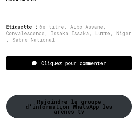
Etiquette :
6e titre
,
Aibo Assane
,
Convalescence
,
Issaka Issaka
,
Lutte
,
Niger
,
Sabre National
Cliquez pour commenter
Rejoindre le groupe
d'information WhatsApp les
arènes tv