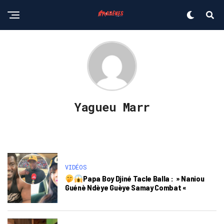
Yagueu Marr
VIDÉOS
Papa Boy Djiné Tacle Balla : » Naniou
Guénè Ndèye Guèye Samay Combat «