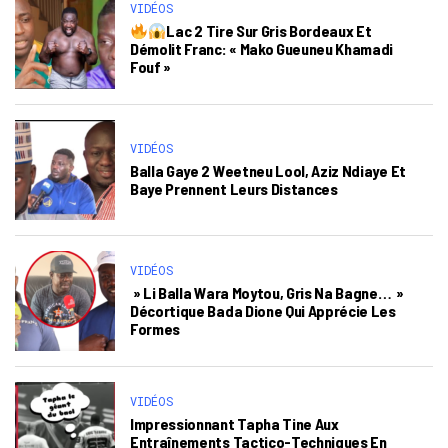
VIDÉOS
Lac 2 Tire Sur Gris Bordeaux Et
Démolit Franc: « Mako Gueuneu Khamadi
Fouf »
VIDÉOS
Balla Gaye 2 Weetneu Lool, Aziz Ndiaye Et
Baye Prennent Leurs Distances
VIDÉOS
» Li Balla Wara Moytou, Gris Na Bagne… »
Décortique Bada Dione Qui Apprécie Les
Formes
VIDÉOS
Impressionnant Tapha Tine Aux
Entraînements Tactico-Techniques En