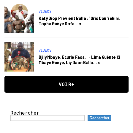
VIDÉOS
Katy Diop Prévient Balla : ‘ Gris Dou Yékini,
Tapha Guèye Dafa… «
VIDÉOS
Djily Mbaye, Écurie Fass : » Lima Guënte Ci
Mbaye Guèye, Liy Daan Balla… «
VOIR+
Rechercher
Rechercher