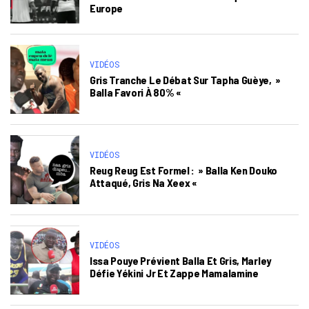
Europe
VIDÉOS
Gris Tranche Le Débat Sur Tapha Guèye, »
Balla Favori À 80% «
VIDÉOS
Reug Reug Est Formel : » Balla Ken Douko
Attaqué, Gris Na Xeex «
VIDÉOS
Issa Pouye Prévient Balla Et Gris, Marley
Défie Yékini Jr Et Zappe Mamalamine