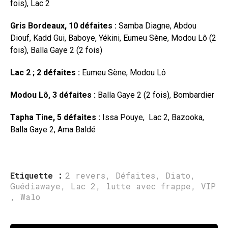
fois), Lac 2
Gris Bordeaux, 10 défaites :
Samba Diagne, Abdou
Diouf, Kadd Gui, Baboye, Yékini, Eumeu Sène, Modou Lô (2
fois), Balla Gaye 2 (2 fois)
Lac 2 ; 2 défaites :
Eumeu Sène, Modou Lô
Modou Lô, 3 défaites :
Balla Gaye 2 (2 fois), Bombardier
Tapha Tine, 5 défaites :
Issa Pouye, Lac 2, Bazooka,
Balla Gaye 2, Ama Baldé
Etiquette :
2 revers
,
Défaites
,
Diato
,
Guédiawaye
,
Lac 2
,
lutte avec frappe
,
VIP
,
Walo