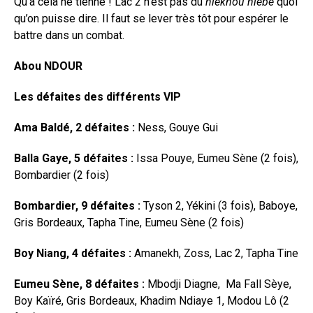
Qu’à cela ne tienne ! Lac 2 n’est pas du
niékhou niébé
quoi
qu’on puisse dire. Il faut se lever très tôt pour espérer le
battre dans un combat.
Abou NDOUR
Les défaites des différents VIP
Ama Baldé, 2 défaites :
Ness, Gouye Gui
Balla Gaye, 5 défaites :
Issa Pouye, Eumeu Sène (2 fois),
Bombardier (2 fois)
Bombardier, 9 défaites :
Tyson 2, Yékini (3 fois), Baboye,
Gris Bordeaux, Tapha Tine, Eumeu Sène (2 fois)
Boy Niang, 4 défaites :
Amanekh, Zoss, Lac 2, Tapha Tine
Eumeu Sène, 8 défaites :
Mbodji Diagne, Ma Fall Sèye,
Boy Kaïré, Gris Bordeaux, Khadim Ndiaye 1, Modou Lô (2