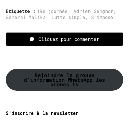
Etiquette :
19e journée
,
Adrien Senghor
,
Général Malika
,
Lutte simple
,
S'impose
Cliquez pour commenter
Rejoindre le groupe
d'information WhatsApp les
arènes tv
S'inscrire à la newsletter