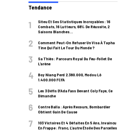
Tendance
Siteu Et Ses Statistiques Incroyables : 16
Combats, 16 Lutteurs, 68% De Réussite, 2
Saisons Blanches…
Comment Peut-On Refuser Un Visa À Tapha
Tine Qui Fait Le Tour Du Monde ?
Sa Thiès : Parcours Royal Du Feu-Follet De
L’arène
Boy Niang Perd 2.380.000, Modou Lô
1.400.000 FCFA
Les 3 Défis D’Ada Fass Devant Coly Faye, Ce
Dimanche
Contre Balla : Après Recours, Bombardier
Obtient Gain De Cause
103 Victoires Et 4 Défaites En 5 Ans, Invaincu
En Frappe : Franc, L’autre Étoile Des Parcelles