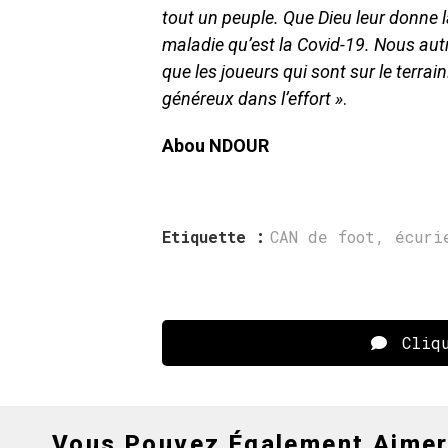
tout un peuple. Que Dieu leur donne la
maladie qu’est la Covid-19. Nous aut
que les joueurs qui sont sur le terrai
généreux dans l’effort »
.
Abou NDOUR
Etiquette :
CAN de foot
,
écuri
Cliqu
Vous Pouvez Également Aime