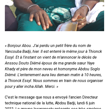
« Bonjour Abou. J’ai perdu un petit frère du nom de
Yancouba Badji, hier. Il est enterré le même jour à Thionck
Essyl. Et à l’instant on vient de m’annoncer le décès de
Anssou Douto Diémé époux de ma grande sœur Yaye
Khady et père de mon neveu et homonyme Abdou Soglo
Diémé. L’enterrement aura lieu demain matin à 10 heures,
à Thionck Essyl. Nous sommes en train de nous organiser
pour y aller incha Allah. Merci. »
C’est le message que nous a envoyé l’ancien Directeur
technique national de la lutte, Abdou Badji, lundi 6 juin
2022. Le groupe lesarenestv présente ses très sincères