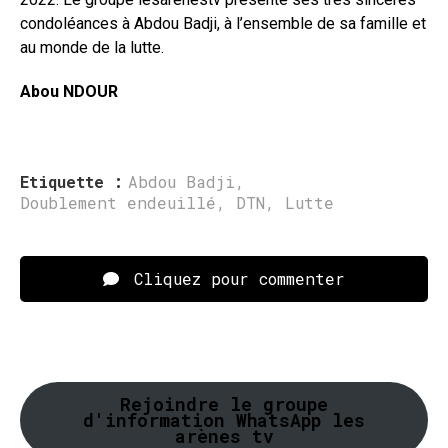
condoléances à Abdou Badji, à l’ensemble de sa famille et
au monde de la lutte.
Abou NDOUR
Etiquette :
Abdou Badji
,
Doublement endeuillé
,
DTN
,
Lutte
Cliquez pour commenter
Rejoindre le groupe
d'information WhatsApp les
arènes tv