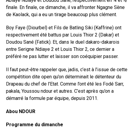
Ablaye Ndiaye et Doudou Sané, respectivement en ¼ et ½
finale. En finale, ce dimanche, il va affronter Ngagne Sène
de Kaolack, qui a eu un tirage beaucoup plus clément.
Boy Faye (Diourbel) et Fils de Batling Siki (Kaffrine) ont
respectivement été battus par Louis Thior 2 (Dakar) et
Doudou Sané (Fatick). Et, dans le duel dakaro-dakarois
entre Serigne Ndiaye 2 et Louis Thior 2, ce dernier a
préféré ne pas lutter et laisser son coéquipier passer.
Il faut peut-être rappeler que, jadis, c’est à l’issue de cette
compétition dite open qu’on déterminait le détenteur du
Drapeau du chef de l’Etat. Comme l’ont été les Fodé Sarr,
pakala, Youssou ndour et autres. C’est après qu’on a
démarré la formule par équipe, depuis 2011.
Abou NDOUR
Programme du dimanche