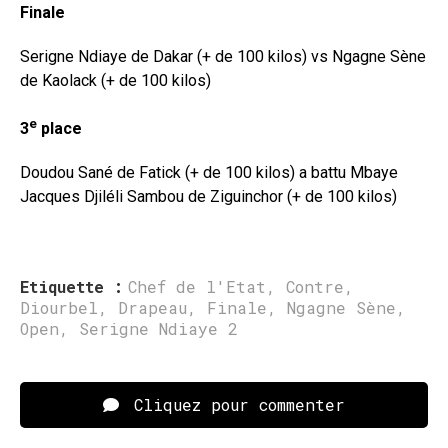
Finale
Serigne Ndiaye de Dakar (+ de 100 kilos) vs Ngagne Sène
de Kaolack (+ de 100 kilos)
e
3
place
Doudou Sané de Fatick (+ de 100 kilos) a battu Mbaye
Jacques Djiléli Sambou de Ziguinchor (+ de 100 kilos)
Etiquette :
Chef de l'Etat
,
Contre
,
Diourbel
,
Drapeau
,
Finale
,
Ngagne Sène
,
Open
,
Serigne Ndiaye 2
Cliquez pour commenter