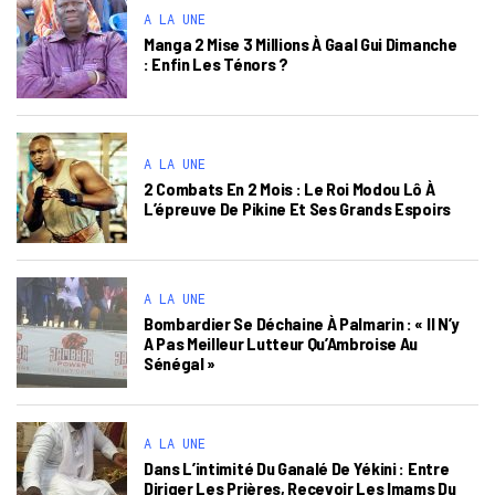
A LA UNE
Manga 2 Mise 3 Millions À Gaal Gui Dimanche
: Enfin Les Ténors ?
A LA UNE
2 Combats En 2 Mois : Le Roi Modou Lô À
L’épreuve De Pikine Et Ses Grands Espoirs
A LA UNE
Bombardier Se Déchaine À Palmarin : « Il N’y
A Pas Meilleur Lutteur Qu’Ambroise Au
Sénégal »
A LA UNE
Dans L’intimité Du Ganalé De Yékini : Entre
Diriger Les Prières, Recevoir Les Imams Du